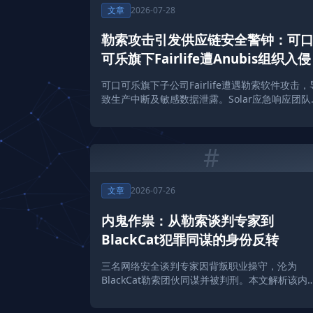
文章
2026-07-28
勒索攻击引发供应链安全警钟：可
可乐旗下Fairlife遭Anubis组织入侵
可口可乐旗下子公司Fairlife遭遇勒索软件攻击，
致生产中断及敏感数据泄露。Solar应急响应团队
度解析此次事件的攻击链与防御启示。
#
文章
2026-07-26
内鬼作祟：从勒索谈判专家到
BlackCat犯罪同谋的身份反转
三名网络安全谈判专家因背叛职业操守，沦为
BlackCat勒索团伙同谋并被判刑。本文解析该内
事件的攻击手法及安全启示。