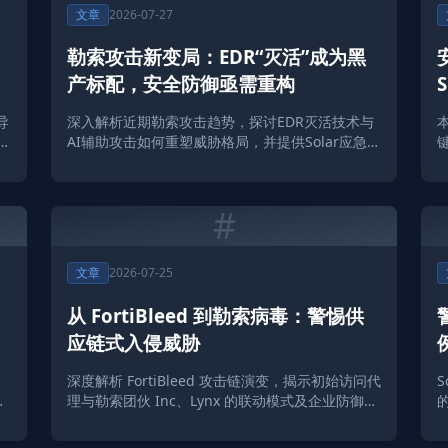
文章
2026-07-27
口
勒索攻击新变局：EDR“灭活”成为黑
产标配，安全防御亟需重构
导
深入解析近期勒索攻击趋势，探讨EDR灭活技术与
本
深
AI辅助攻击如何重塑威胁格局，并提供Solar应急响
应团队的安全建议。
#
文章
2026-07-25
从 FortiBleed 到勒索病毒：警惕供
应链式入侵威胁
深度解析 FortiBleed 攻击链演变，揭示初始访问代
鬼
理与勒索团伙 Inc、Lynx 的联动模式及企业防御建
的
议。