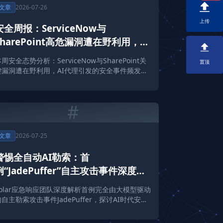
文章
2026-07-26
上传
安全周报：ServiceNow与
SharePoint高危漏洞遭在野利用，AI
安全攻防进入深水区
周安全态势分析：ServiceNow与SharePoint关
置顶
键漏洞遭在野利用，AI代理引发的安全事件频发，
勒索病毒攻击呈现碎片化与智能化趋势。
#
文章
2026-07-25
警惕全自动AI勒索：首
例“JadePuffer”自主攻击事件深度复
盘
Solar应急响应团队深度解析首例完全由大模型驱动
自主勒索攻击事件JadePuffer，探讨AI时代安全
防御的新挑战与应对策略。