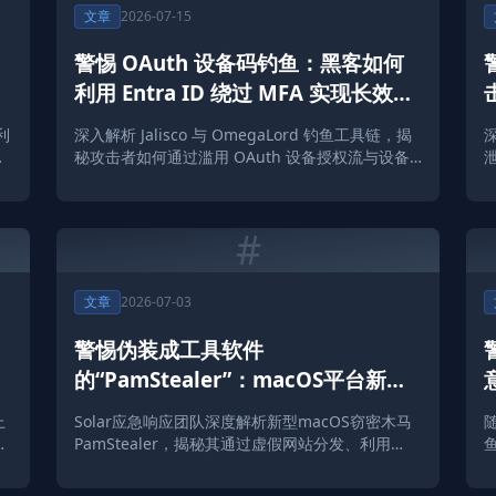
文章
2026-07-15
警惕 OAuth 设备码钓鱼：黑客如何
动
利用 Entra ID 绕过 MFA 实现长效驻
留
利
深入解析 Jalisco 与 OmegaLord 钓鱼工具链，揭
秘攻击者如何通过滥用 OAuth 设备授权流与设备
注册实现对企业 SaaS 环境的持久化控制。
#
文章
2026-07-03
警惕伪装成工具软件
的“PamStealer”：macOS平台新型
窃密木马攻击分析
上
Solar应急响应团队深度解析新型macOS窃密木马
致
PamStealer，揭秘其通过虚假网站分发、利用
PAM验证机制窃取用户密码的攻击链及技术细节。