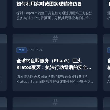
潜
如何利用实时截图实现精准仿冒
探讨 LogoKit 钓鱼工具包如何通过调用第三方合法
服务实时生成仿冒页面，分析其规避检测的技术手
段及企业防御建议。
#
文章
2026-07-24
全球钓鱼即服务（PhaaS）巨头
Kratos覆灭：执法行动背后的安全真
相
件
德国警方联合多国执法部门捣毁钓鱼即服务平台
与
Kratos，Solar团队深度解析该事件对企业安全防
御的启示。
#