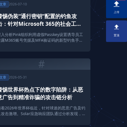
文章
2026-07-10
上传
警惕伪装“通行密钥”配置的钓鱼攻
击：针对Microsoft 365的社会工程
学新变种
深入分析Pink组织利用虚假Passkey设置诱导员工
置顶
泄露M365账号凭据及MFA验证码的新型钓鱼手
法，并提供Solar应急响应团队的安全建议。
#
文章
2026-05-31
警惕世界杯热点下的数字陷阱：从恶
意广告到精准诈骗的攻击链分析
随着2026年世界杯临近，针对球迷的恶意广告及钓
鱼攻击激增。Solar应急响应团队通过分析发现，攻
击者利用虚假周边、非法流媒体及诱饵邮件实施全
球化诈骗，企业与个人需高度警惕。