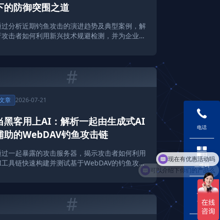
下的防御突围之道
通过分析近期钓鱼攻击的演进趋势及典型案例，解
析攻击者如何利用新兴技术规避检测，并为企业提
供实用的安全加固建议。
#
文章
2026-07-21
当黑客用上AI：解析一起由生成式AI
电话
辅助的WebDAV钓鱼攻击链
现在有优惠活动吗
通过一起暴露的攻击服务器，揭示攻击者如何利用
AI工具链快速构建并测试基于WebDAV的钓鱼攻击
可以介绍下你们的产品么
二维码
手段。
#
下载