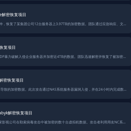
ye解密恢复项目
SolarSecurity成功解密了Phobos勒索病毒的jopanaxye变种，恢复了某集团公司12台服务器上3.97TB的加密数据。团队通过应急响应、文件解密及后门排查，帮助企业恢复数据并加强系统防护，防止类似勒索攻击再次发生。
密恢复项目
SolarSecurity成功应对Phobos勒索病毒2700变种，通过RDP暴力破解入侵企业服务器并加密近4TB的数据。团队迅速解密并恢复了被加密的文件，排查了多个后门并加强了系统安全防护，帮助企业提高抵御勒索病毒的能力。
ox解密恢复项目
SolarSecurity成功恢复了某房地产公司因rmallox勒索病毒导致的加密数据。此次攻击通过NAS系统服务器漏洞入侵，并在24小时内完成数据解密和系统修复。团队还进行了后门排查和系统加固，并提供了全面的安全评估和渗透测试服务，确保系统免受未来威胁。
byk解密恢复项目
SolarSecurity通过多款国产内网渗透工具，成功恢复了一家影视公司在勒索病毒攻击中被加密的数十台虚拟机数据。攻击者利用用友NC系统漏洞和内网工具实施勒索，最终公司通过渗透测试和漏洞修复恢复了22.45TB的加密数据，并对系统进行全面的安全加固。