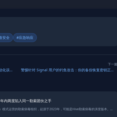
络安全
#应急响应
下一
GlassWorm恶意活动被阻断：开源供应链投毒与自动化误报的双重挑战
警惕针对 Signal 用户的钓鱼攻击：你的备份恢复密钥正在被窃取
两年内两度陷入同一勒索团伙之手
Hunters International是一种基于RaaS（勒索软件即服务）模式运营的勒索病毒组织，起源于2023年，可能是Hive勒索病毒的演变版本。通过DLS（数据泄露网站）公开受害者数据，猎物包括企业和上市公司，如Exela Technologies，其数据泄露案例引发广泛关注。本文详细解析Hunters组织的攻击模式、技术特点及其对企业的威胁，并提供暗网泄露平台的访问方式与界面展示。了解此类勒索病毒家族有助于提升网络安全意识和保护企业关键数据。