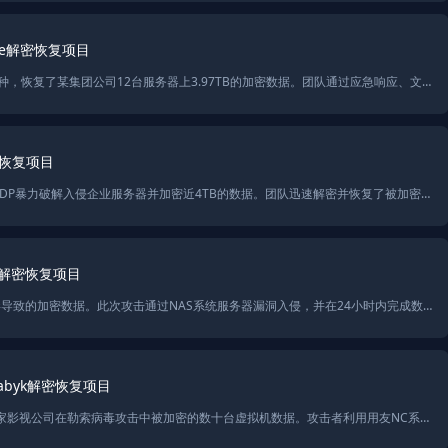
ye解密恢复项目
SolarSecurity成功解密了Phobos勒索病毒的jopanaxye变种，恢复了某集团公司12台服务器上3.97TB的加密数据。团队通过应急响应、文件解密及后门排查，帮助企业恢复数据并加强系统防护，防止类似勒索攻击再次发生。
密恢复项目
SolarSecurity成功应对Phobos勒索病毒2700变种，通过RDP暴力破解入侵企业服务器并加密近4TB的数据。团队迅速解密并恢复了被加密的文件，排查了多个后门并加强了系统安全防护，帮助企业提高抵御勒索病毒的能力。
ox解密恢复项目
SolarSecurity成功恢复了某房地产公司因rmallox勒索病毒导致的加密数据。此次攻击通过NAS系统服务器漏洞入侵，并在24小时内完成数据解密和系统修复。团队还进行了后门排查和系统加固，并提供了全面的安全评估和渗透测试服务，确保系统免受未来威胁。
byk解密恢复项目
SolarSecurity通过多款国产内网渗透工具，成功恢复了一家影视公司在勒索病毒攻击中被加密的数十台虚拟机数据。攻击者利用用友NC系统漏洞和内网工具实施勒索，最终公司通过渗透测试和漏洞修复恢复了22.45TB的加密数据，并对系统进行全面的安全加固。