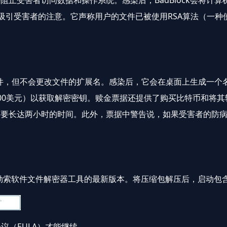
止受害者访问数据和操作系统。感染后，BadBlock会将计
ck!”的字样，借此吸引受害者的注意。它声称用户的文件已被使用RSA算
但不会更改文件的扩展名。感染后，它会在桌面上生成一个名为“Hel
00美元）以获取解密密钥。赎金票据还提供了购买比特币和将
长达两小时的时间。此外，票据中警告说，如果受害者的防病毒软
文件解密器工具的最新版本。将压缩包解压后，启动包含的Ransomw
议（EULA）才能继续。