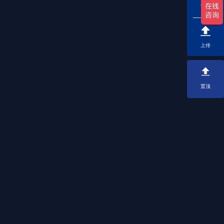
下载
上传
置顶