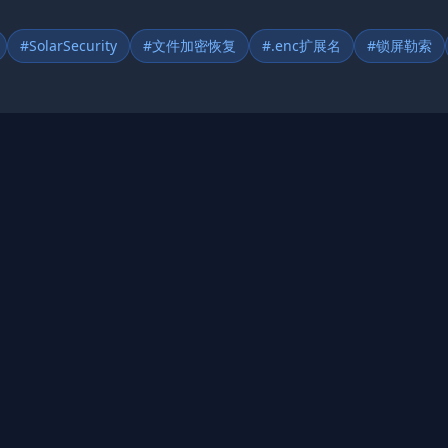
#SolarSecurity
#文件加密恢复
#.enc扩展名
#锁屏勒索