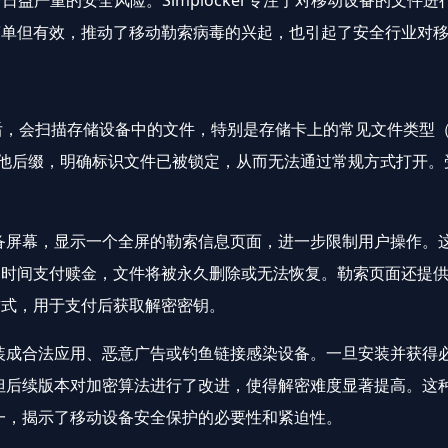
平台日益严重的安全风险。Simplocker专注于对移动设备的文
简单但有效，推动了移动勒索病毒的兴起，也引起了安全行业对
id设备后，会扫描存储设备中的文件，特别是存储卡上的常见文件类
”或其他后缀，明确标识文件已被锁定，从而无法通过常规方式打开
定设备屏幕，显示一个全屏的勒索信息页面，进一步限制用户操作
定时间支付赎金，文件将被永久删除或无法恢复。勒索页面还提
方式，用于支付后获取解密密钥。
过伪装成合法应用、恶意广告或钓鱼链接感染设备。一旦安装并获
较低，但后续版本对加密算法进行了改进，使得解密难度显著提高。
表之一，揭示了移动设备安全保护的必要性和紧迫性。